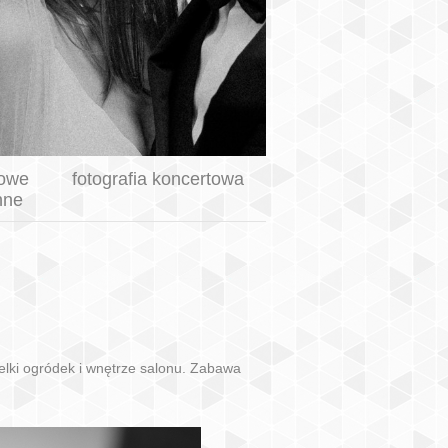
kowe
fotografia koncertowa
nne
ielki ogródek i wnętrze salonu. Zabawa