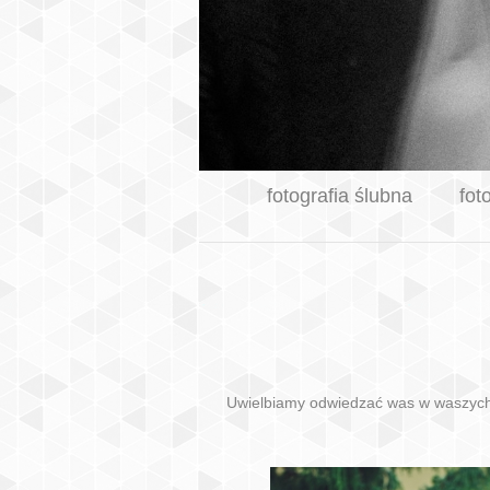
fotografia ślubna
fot
Uwielbiamy odwiedzać was w waszych do