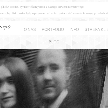
lików cookies, by ułatwić korzystanie z naszego serwisu internetowego.
 chcesz, by pliki cookies były zapisywane na Twoim dysku zmień ustawienia swojej przeglądarki
O NAS
PORTFOLIO
INFO
STREFA KLI
BLOG