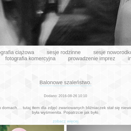
ografia ciążowa
sesje rodzinne
sesje noworod
fotografia komercyjna
prowadzenie imprez
i
Balonowe szaleństwo.
Dodano: 2016-08-26 10:10
mach.... tutaj tłem dla zdjęć zwariowanych bliźniaczek stał się niew
była wyśmienita. Popatrzcie jak było.
zobacz więcej