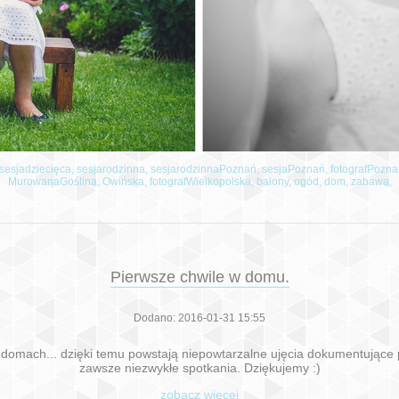
sesjadziecięca,
sesjarodzinna,
sesjarodzinnaPoznań,
sesjaPoznań,
fotografPozn
MurowanaGoślina,
Owińska,
fotografWielkopolska,
balony,
ogód,
dom,
zabawa,
Pierwsze chwile w domu.
Dodano: 2016-01-31 15:55
h domach... dzięki temu powstają niepowtarzalne ujęcia dokumentujące
zawsze niezwykłe spotkania. Dziękujemy :)
zobacz więcej