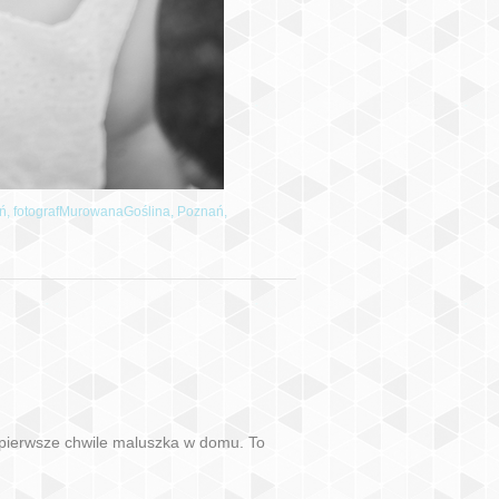
ań,
fotografMurowanaGoślina,
Poznań,
 pierwsze chwile maluszka w domu. To