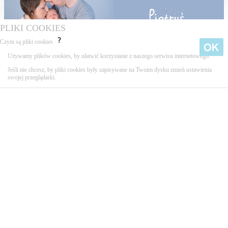
PLIKI COOKIES
Czym są pliki cookies
Używamy plików cookies, by ułatwić korzystanie z naszego serwisu internetowego.
Tagi:
sesja noworodkowa,
Poznań,
Murowana Goślina,
Wielkopolska,
Jeśli nie chcesz, by pliki cookies były zapisywane na Twoim dysku zmień ustawienia
noworodek,
sesja,
fotograf,
swojej przeglądarki.
FACEBOOK
POLECAMY
KONTAKT
Projekt i wykonanie
webwizards