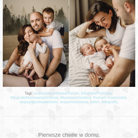
Tagi:
sesjanoworodkowaPoznań,
fotografwPoznaniu,
fotografwMurowanejGoślinie,
MurowanaGoślina,
Poznań,
noworodek,
sesjazdjęciowawdomu,
sesjaurodzinowa,
balon,
fotografia,
Pierwsze chwile w domu.