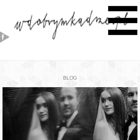
☰
BLOG