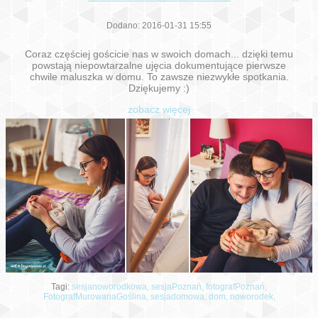
Dodano: 2016-01-31 15:55
Coraz częściej gościcie nas w swoich domach... dzięki temu
powstają niepowtarzalne ujęcia dokumentujące pierwsze
chwile maluszka w domu. To zawsze niezwykłe spotkania.
Dziękujemy :)
zobacz więcej
Tagi:
sesjanoworodkowa,
sesjaPoznań,
fotografPoznań,
FotografMurowanaGoślina,
sesjadomowa,
dom,
noworodek,